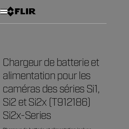
Unread messages
Modèle
Supprimer
articles
article
Ajouter au panier
Ajouté au panier
Chargeur de batterie et
alimentation pour les
caméras des séries Si1,
Si2 et Si2x (T912186)
Si2x-Series