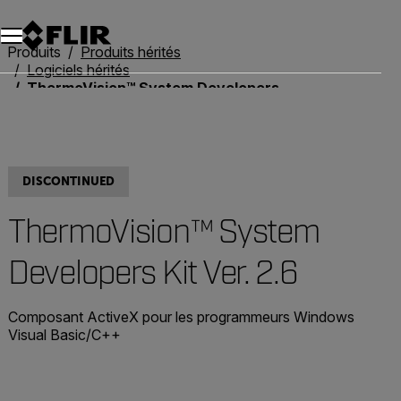
Unread messages
Modèle
Supprimer
articles
article
Ajouter au panier
Ajouté au panier
Produits
Produits hérités
Logiciels hérités
ThermoVision™ System Developers Kit Ver. 2.6
DISCONTINUED
ThermoVision™ System
Developers Kit Ver. 2.6
Composant ActiveX pour les programmeurs Windows
Visual Basic/C++