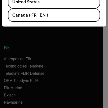
United States
Canada
(
FR
EN
)
Flir
À propos de Flir
Technologies Teledyne
Teledyne FLIR Defense
OEM Teledyne FLIR
Flir Marine
Extech
Raymarine