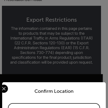
Export Restrictions
The information contained in this page pertains
to products that may be subject to the
International Traffic in Arms Regulations (ITAR)
(22 C.F.R. Sections 120-130) or the Export
Administration Regulations (EAR) (15 C.F.R.
Sections 730-774) depending upon
specifications for the final product; jurisdiction
and classification will be provided upon request.
Select your preferred country and language from the options 
Confirm Location
2026 © Flir Tous droits réservés.
Available Locations