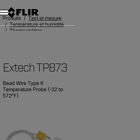
Unread messages
Modèle
Supprimer
articles
article
Ajouter au panier
Ajouté au panier
Produits
Test et mesure
Température et humidité
Thermomètres
Extech TP873
Extech TP873
Bead Wire Type K
Temperature Probe (-22 to
572°F)