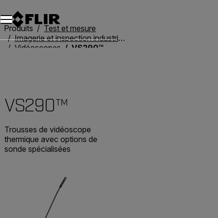
Unread messages
Modèle
Supprimer
articles
article
Ajouter au panier
Ajouté au panier
Produits
Test et mesure
Imagerie et inspection industrielles
Vidéoscopes
VS290™
VS290™
Trousses de vidéoscope
thermique avec options de
sonde spécialisées