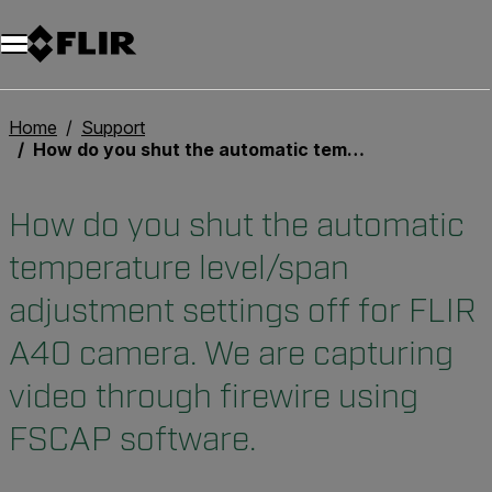
Unread messages
Modèle
Supprimer
articles
article
Ajouter au panier
Ajouté au panier
Home
Support
How do you shut the automatic temperature level/span adjustment settings off for FLIR A40 camera. We are capturing video through firewire using FSCAP software.
How do you shut the automatic
temperature level/span
adjustment settings off for FLIR
A40 camera. We are capturing
video through firewire using
FSCAP software.