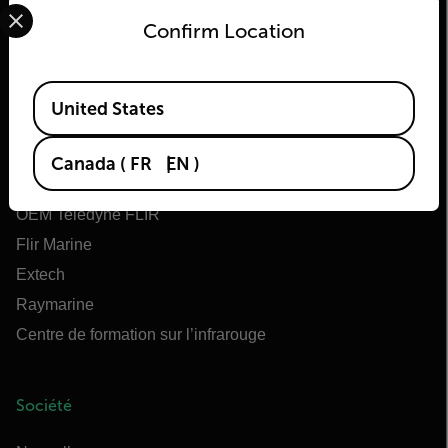
Select your preferred country and language from the options 
Confirm Location
Flir
Available Locations
United States
À propos de Flir
Technologies Teledyne
Canada
(
FR
EN
)
Teledyne FLIR Defense
OEM Teledyne FLIR
Flir Marine
Extech
Raymarine
Centre de formation sur l’infrarouge
Société