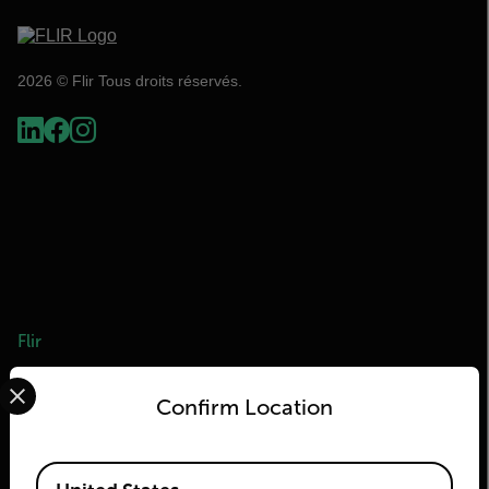
2026 © Flir Tous droits réservés.
Flir
Select your preferred country and language from the options 
À propos de Flir
Confirm Location
Technologies Teledyne
Teledyne FLIR Defense
Available Locations