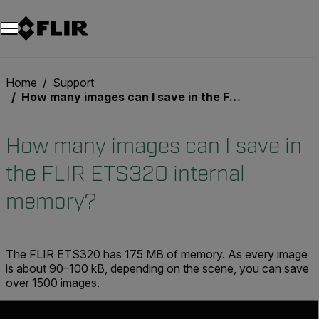
Unread messages
Modèle
Supprimer
articles
article
Ajouter au panier
Ajouté au panier
Home
Support
How many images can I save in the FLIR ETS320 internal memory?
How many images can I save in
the FLIR ETS320 internal
memory?
The FLIR ETS320 has 175 MB of memory. As every image
is about 90–100 kB, depending on the scene, you can save
over 1500 images.