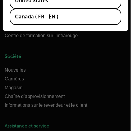
United States
OEM Teledyne FLIR
Flir Marine
Canada
(
FR
EN
)
Extech
Raymarine
Centre de formation sur l’infrarouge
Société
Nouvelles
Carrières
Magasin
Chaîne d’approvisionnement
Informations sur le revendeur et le client
Assistance et service