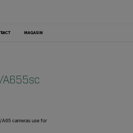
TACT
MAGASIN
5/A655sc
/A65 cameras use for