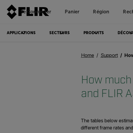
Se Connecter
Panier
Région
Rec
Unread messages
Modèle
Supprimer
articles
article
Ajouter au panier
Ajouté au panier
APPLICATIONS
SECTEURS
PRODUITS
DÉCOU
Home
Support
How mu
How much 
and FLIR 
The tables below estim
different frame rates and