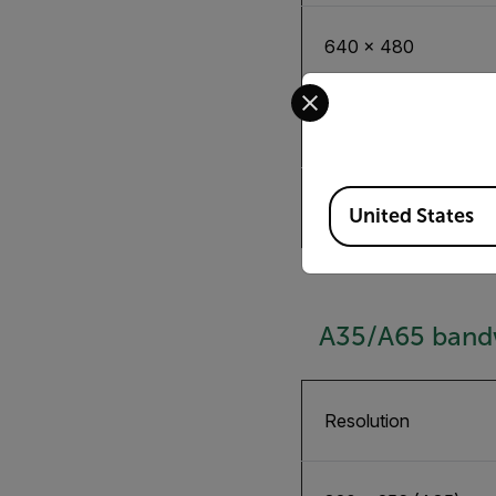
640 × 480
Select your preferred co
640 × 480
Available Locations
640 × 480
United States
A35/A65 band
Resolution