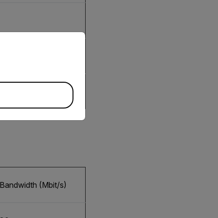
priate version of our website.
Bandwidth (Mbit/s)