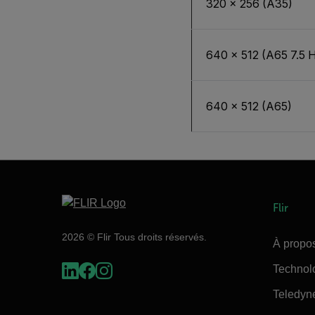
320 × 256 (A35)
640 × 512 (A65 7.5 H
640 × 512 (A65)
Flir
2026 © Flir Tous droits réservés.
À propos
Technol
Teledyn