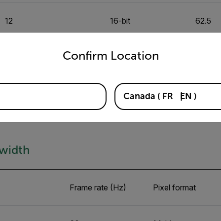
12
16-bit
62.5
untry and language from the options below to access the appro
Confirm Location
6
16-bit
31.25
3
16-bit
15.625
Canada
(
FR
EN
)
width
Frame rate (Hz)
Pixel format