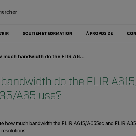
hercher
VRIR
SOUTIEN ET FORMATION
À PROPOS DE
CON
ch bandwidth do the FLIR A615/A655sc and FLIR A35/A65 use?
bandwidth do the FLIR A61
A35/A65 use?
ate how much bandwidth the FLIR A615/A655sc and FLIR A35
 resolutions.