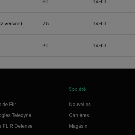
60
14-bit
z version)
7.5
14-bit
30
14-bit
Société
 de Flir
Nouvelles
ogies Teledyne
Carrières
e FLIR Defense
Magasin