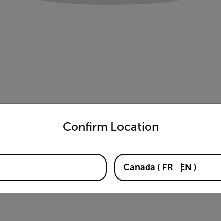
untry and language from the options below to access the appro
Confirm Location
Canada
(
FR
EN
)