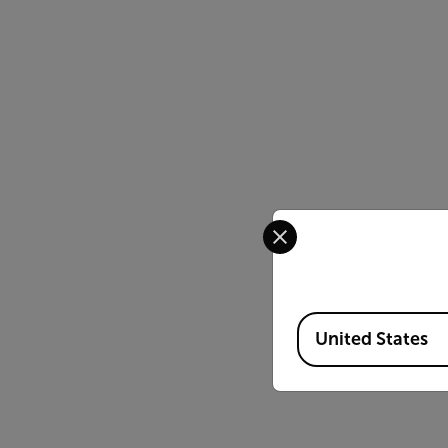
Select your preferred co
Available Locations
United States