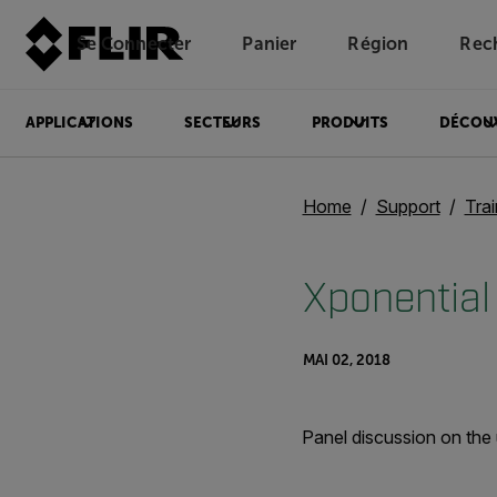
Se Connecter
Panier
Région
Rec
Unread messages
Modèle
Supprimer
articles
article
Ajouter au panier
Ajouté au panier
APPLICATIONS
SECTEURS
PRODUITS
DÉCOU
Home
Support
Trai
Xponential
MAI 02, 2018
Panel discussion on the 