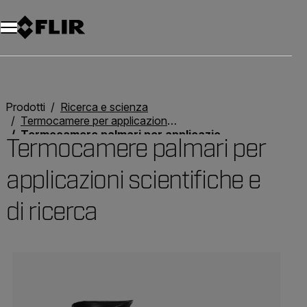
Unread messages
Modello
Rimuovi
articoli
articolo
Aggiungi al carrello
Aggiunto al carrello
Prodotti
Ricerca e scienza
Termocamere per applicazioni scientifiche e di ricerca
Termocamere palmari per applicazioni scientifiche e di ricerca
Termocamere palmari per
applicazioni scientifiche e
di ricerca
Categories listing