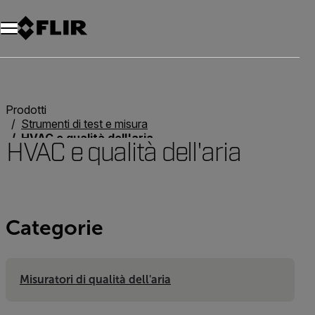
Unread messages
Modello
Rimuovi
articoli
articolo
Aggiungi al carrello
Aggiunto al carrello
Prodotti
Strumenti di test e misura
HVAC e qualità dell'aria
HVAC e qualità dell'aria
Categorie
Misuratori di qualità dell'aria