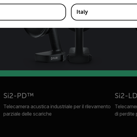
Italy
Si2-PD™
Si2-L
Telecamera acustica industriale per il rilevamento
Telecamera
parziale delle scariche
di perdite