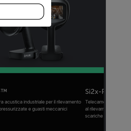
D™
Si2x-Pro™
 acustica industriale per il rilevamento
Telecamera acustica p
 pressurizzate e guasti meccanici
al rilevamento di perdi
scariche parziali