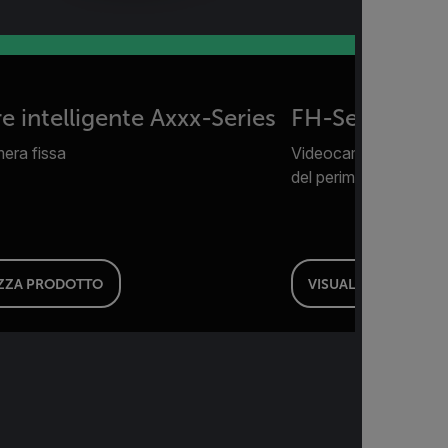
e intelligente Axxx-Series
FH-Series ID
era fissa
Videocamera fissa mul
del perimetro
IZZA PRODOTTO
VISUALIZZA PRODO