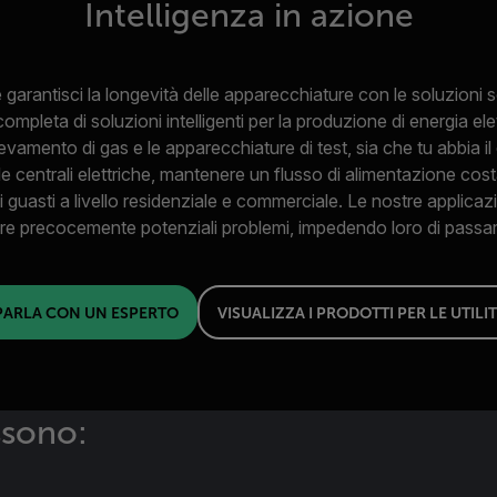
Intelligenza in azione
 garantisci la longevità delle apparecchiature con le soluzioni sof
e completa di soluzioni intelligenti per la produzione di energia ele
rilevamento di gas e le apparecchiature di test, sia che tu abbia i
 le centrali elettriche, mantenere un flusso di alimentazione costa
 i guasti a livello residenziale e commerciale. Le nostre applicaz
icare precocemente potenziali problemi, impedendo loro di passar
PARLA CON UN ESPERTO
VISUALIZZA I PRODOTTI PER LE UTILI
ossono: