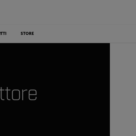
TTI
STORE
ettore