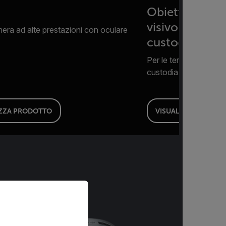
Obiettivo IR 
visivo (24°/1
ra ad alte prestazioni con oculare
custodia
Per le termocamere Fl
custodia per obiettivo
IZZA PRODOTTO
VISUALIZZA PRODO
priate version of our website.