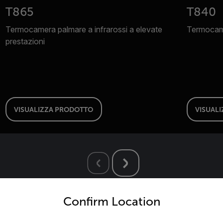
T865
T840
Termocamera palmare a infrarossi a elevate
Termocame
prestazioni
VISUALIZZA PRODOTTO
VISUAL
untry and language from the options below to access the appro
Confirm Location