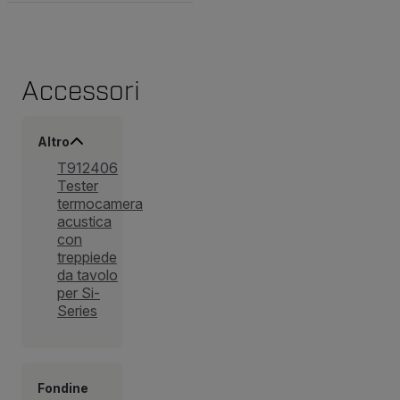
Accessori
Altro
T912406
Tester
termocamera
acustica
con
treppiede
da tavolo
per Si-
Series
Fondine