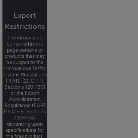
Export
Restrictions
The information
contained in this
page pertains to
products that may
be subject to the
International Traffic
in Arms Regulations
(ITAR) (22 C.F.R.
Sections 120-130)
or the Export
Administration
Regulations (EAR)
(15 C.F.R. Sections
730-774)
depending upon
specifications for
the final product;