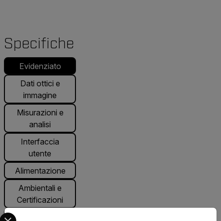
Specifiche
Evidenziato
Dati ottici e
immagine
Misurazioni e
analisi
Interfaccia
utente
Alimentazione
Ambientali e
Certificazioni
Select your preferred country and language from the options 
Generali