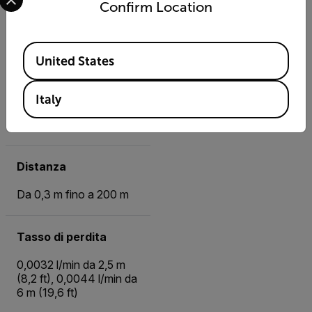
Confirm Location
Evidenziato
Available Locations
Misurazioni acustiche
United States
124 microfoni MEMS a
basso rumore,
Italy
visualizzazione del
suono in tempo reale
Distanza
Da 0,3 m fino a 200 m
Tasso di perdita
0,0032 l/min da 2,5 m
(8,2 ft), 0,0044 l/min da
6 m (19,6 ft)