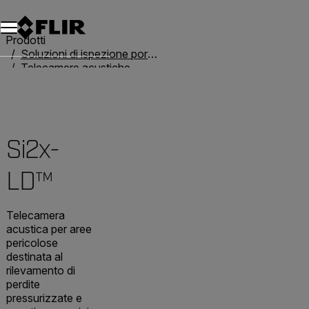
Unread messages
Modello
Rimuovi
articoli
articolo
Aggiungi al carrello
Aggiunto al carrello
Prodotti
Soluzioni di ispezione portatili
Telecamere acustiche
Telecamere acustiche
Si2x-LD™
Si2x-
LD™
Telecamera
acustica per aree
pericolose
destinata al
rilevamento di
perdite
pressurizzate e