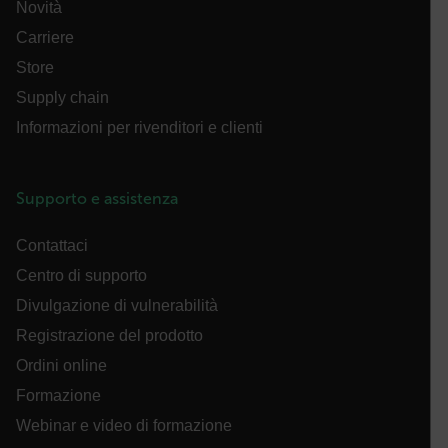
Novità
.AspNetCore.OpenIdConnect.Nonce.[-
abcdefghijklmnopqrstuvwxyzABCDEFGHIJKLMNOPQRSTUVWXYZ_0
Carriere
Store
FPID
Supply chain
Informazioni per rivenditori e clienti
atgRecSessionId
Supporto e assistenza
ARRAffinitySameSite
Contattaci
Centro di supporto
Divulgazione di vulnerabilità
E3SessionID
Registrazione del prodotto
Ordini online
tdfdomain
Formazione
Webinar e video di formazione
.AspNetCore.Antiforgery.VyLW6ORzMgk