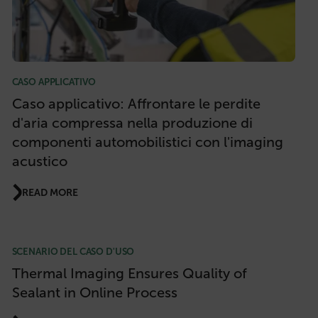
FUNZIONALITÀ
Strettamente necessari
Performance
CASO APPLICATIVO
Targeting
Funzionalità
Caso applicativo: Affrontare le perdite
d'aria compressa nella produzione di
I cookie strettamente necessari consentono le
funzionalità principali del sito web come
componenti automobilistici con l'imaging
l"accesso dell"utente e la gestione dell"account. Il
sito web non può essere utilizzato correttamente
acustico
senza i cookie strettamente necessari.
Nome
READ MORE
cart_products_oids
cart_products_skus
SCENARIO DEL CASO D'USO
Thermal Imaging Ensures Quality of
cashrun_session_id
Sealant in Online Process
cashrun_site_id