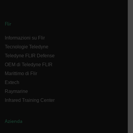
Asset_Gate_Form_[abcdefghijklmnopqrstuvwxyzABCDEFGHIJK
{1-60}
Flir
Language
Informazioni su Flir
Tecnologie Teledyne
Teledyne FLIR Defense
OEM di Teledyne FLIR
Marittimo di Flir
Extech
customer_id
Raymarine
Infrared Training Center
.AspNetCore.Correlation.[-
abcdefghijklmnopqrstuvwxyzABCDEFGHIJKLMNOPQRSTUVWXYZ_0
Azienda