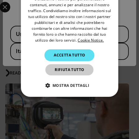
Torpedo in acciaio
Select your preferred country and language from the options 
GERMAN
contenuti, annunci e per analizzare il nostro
Confirm Location
traffico. Condividiamo inoltre informazioni sul
FRENCH
READ MORE
tuo utilizzo del nostro sito con i nostri partner
pubblicitari e di analisi che potrebbero
SPANISH
combinarle con altre informazioni che hai
Available Locations
United States
PORTUGUESE
fornito loro o che hanno raccolto dal tuo
utilizzo dei loro servizi.
Cookie Notice.
NOTA TECNICA
ITALIAN
Riduzione dei rischi nascosti nella
Italy
ACCETTA TUTTO
KOREAN
produzione di alimenti e bevande
JAPANESE
RIFIUTA TUTTO
READ MORE
CHINESE
MOSTRA DETTAGLI
STRETTAMENTE NECESSARI
PERFORMANCE
TARGETING