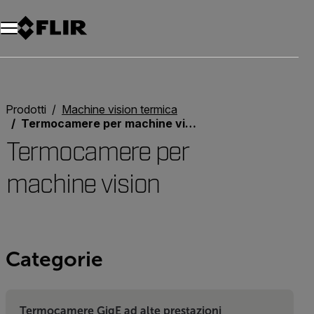
Unread messages
Modello
Rimuovi
articoli
articolo
Aggiungi al carrello
Aggiunto al carrello
Prodotti
Machine vision termica
Termocamere per machine vision
Termocamere per
machine vision
Categorie
Termocamere GigE ad alte prestazioni