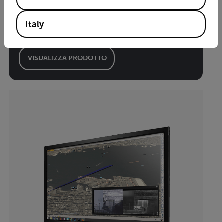
Cameleon™ Tattico
Italy
Software di rilevamento intrusione perimetrale
VISUALIZZA PRODOTTO