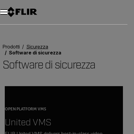
Unread messages
Modello
Rimuovi
articoli
articolo
Aggiungi al carrello
Aggiunto al carrello
Prodotti
Sicurezza
Software di sicurezza
Software di sicurezza
OPEN PLATFORM VMS
United VMS
FLIR United VMS delivers best-in-class video