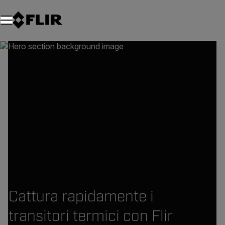
Unread messages
Modello
Rimuovi
articoli
articolo
Aggiungi al carrello
Aggiunto al carrello
Cattura rapidamente i
transitori termici con Flir