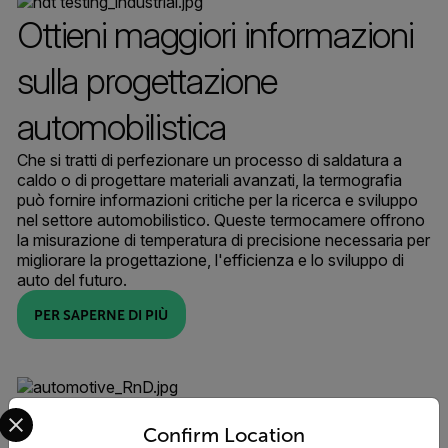
Ottieni maggiori informazioni
sulla progettazione
automobilistica
Che si tratti di perfezionare un processo di saldatura a
caldo o di progettare materiali avanzati, la termografia
può fornire informazioni critiche per la ricerca e sviluppo
nel settore automobilistico. Queste termocamere offrono
la misurazione di temperatura di precisione necessaria per
migliorare la progettazione, l'efficienza e lo sviluppo di
auto del futuro.
PER SAPERNE DI PIÙ
Select your preferred country and language from the options 
Confirm Location