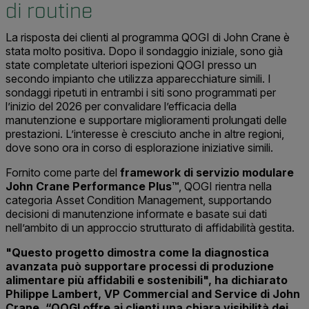
di routine
La risposta dei clienti al programma QOGI di John Crane è
stata molto positiva. Dopo il sondaggio iniziale, sono già
state completate ulteriori ispezioni QOGI presso un
secondo impianto che utilizza apparecchiature simili. I
sondaggi ripetuti in entrambi i siti sono programmati per
l’inizio del 2026 per convalidare l’efficacia della
manutenzione e supportare miglioramenti prolungati delle
prestazioni. L’interesse è cresciuto anche in altre regioni,
dove sono ora in corso di esplorazione iniziative simili.
Fornito come parte del
framework di servizio modulare
John Crane Performance Plus™
, QOGI rientra nella
categoria Asset Condition Management, supportando
decisioni di manutenzione informate e basate sui dati
nell’ambito di un approccio strutturato di affidabilità gestita.
"Questo progetto dimostra come la diagnostica
avanzata può supportare processi di produzione
alimentare più affidabili e sostenibili", ha dichiarato
Philippe Lambert, VP Commercial and Service di John
Crane. “QOGI offre ai clienti una chiara visibilità dei