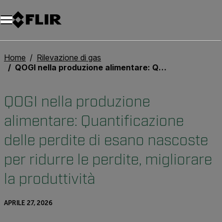
Unread messages
Modello
Rimuovi
articoli
articolo
Aggiungi al carrello
Aggiunto al carrello
Home
Rilevazione di gas
QOGI nella produzione alimentare: Quantificazione delle perdite di esano nascoste per ridurre le perdite, migliorare la produttività
QOGI nella produzione
alimentare: Quantificazione
delle perdite di esano nascoste
per ridurre le perdite, migliorare
la produttività
APRILE 27, 2026