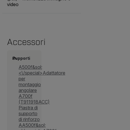
video
Accessori
Supporti
A500f&sol;
<\/special>Adattatore
per
montaggio
angolare
A700f
(T911918ACC)
Piastra di
supporto
di rinforzo
AA500f&sol;