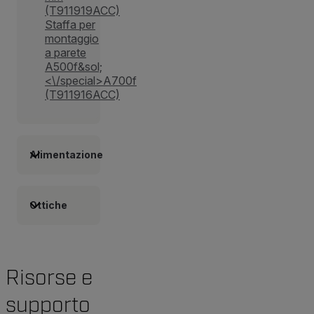
(T911919ACC)
Staffa per
montaggio
a parete
A500f&sol;
<\/special>A700f
(T911916ACC)
Alimentazione
Ottiche
Risorse e
supporto