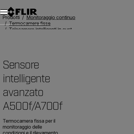
Unread messages
Modello
Rimuovi
articoli
articolo
Aggiungi al carrello
Aggiunto al carrello
Prodotti
Monitoraggio continuo
Termocamere fisse
Telecamere intelligenti in custodie
Sensore intelligente avanzato A500f/A700f
Sensore
intelligente
avanzato
A500f/A700f
Termocamera fissa per il
monitoraggio delle
condizioni e il rilevamento