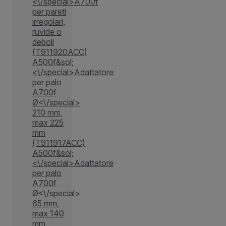
<\/special>A700f
per pareti
irregolari,
ruvide o
deboli
(T911920ACC)
A500f&sol;
<\/special>Adattatore
per palo
A700f
Ø<\/special>
210 mm,
max 225
mm
(T911917ACC)
A500f&sol;
<\/special>Adattatore
per palo
A700f
Ø<\/special>
65 mm,
max 140
mm