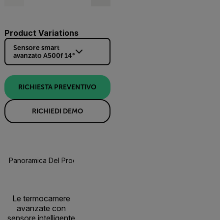
Product Variations
Sensore smart
avanzato A500f 14°
RICHIESTA PREVENTIVO
RICHIEDI DEMO
Panoramica Del Prodotto
Specifiche
Accessori
Le termocamere
avanzate con
sensore intelligente