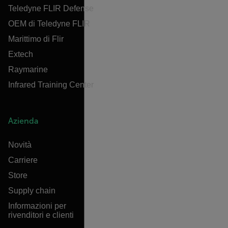
Teledyne FLIR Defense
OEM di Teledyne FLIR
Marittimo di Flir
Extech
Raymarine
Infrared Training Center
Azienda
Novità
Carriere
Store
Supply chain
Informazioni per
rivenditori e clienti