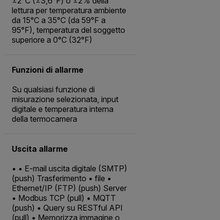
±2°C (±3,6°F) o ±2% della
lettura per temperatura ambiente
da 15°C a 35°C (da 59°F a
95°F), temperatura del soggetto
superiore a 0°C (32°F)
Funzioni di allarme
Su qualsiasi funzione di
misurazione selezionata, input
digitale e temperatura interna
della termocamera
Uscita allarme
• • E-mail uscita digitale (SMTP)
(push) Trasferimento • file •
Ethernet/IP (FTP) (push) Server
• Modbus TCP (pull) • MQTT
(push) • Query su RESTful API
(pull) • Memorizza immagine o