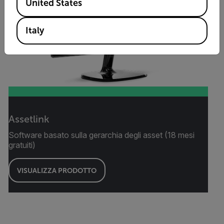
United States
Italy
Assetlink
Software basato sulla gerarchia degli asset (18 mesi
gratuiti)
VISUALIZZA PRODOTTO