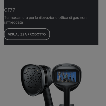
GF77
Termocamera per la rilevazione ottica di gas non
raffreddata
VISUALIZZA PRODOTTO