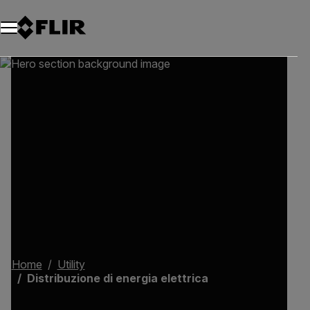
Unread messages
Modello
Rimuovi
articoli
articolo
Aggiungi al carrello
Aggiunto al carrello
Home
Utility
Distribuzione di energia elettrica