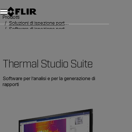
Unread messages
Modello
Rimuovi
articoli
articolo
Aggiungi al carrello
Aggiunto al carrello
Prodotti
Soluzioni di ispezione portatili
Software di ispezione portatile
Thermal Studio Suite
Thermal Studio Suite
Software per l’analisi e per la generazione di
rapporti