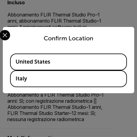
Incluso
Abbonamento FLIR Thermal Studio Pro–1
anni, abbonamento FLIR Thermal Studio–1
anni: Aggiornamenti software inclusi
Select your preferred country and language from the options 
nell'abbonamento annuale
Confirm Location
Tavolozze colori
Available Locations
United States
Personalizzata
Italy
Video dal vivo
Abbonamento a FLIR Thermal Studio Pro–1
anni: Sì; con registrazione radiometrica ||
Abbonamento FLIR Thermal Studio–1 anni,
FLIR Thermal Studio Starter–12 mesi: Sì;
nessuna registrazione radiometrica