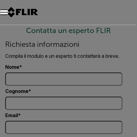
Unread messages
Modello
Rimuovi
articoli
articolo
Aggiungi al carrello
Aggiunto al carrello
Contatta un esperto FLIR
Richiesta informazioni
Compila il modulo e un esperto ti contatterà a breve.
Nome
Cognome
Email