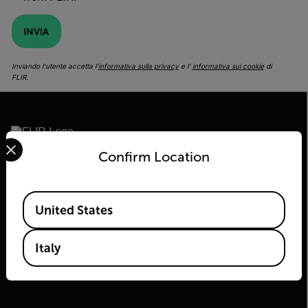
INVIA
Inviando l’utente accetta l’
informativa sulla privacy
e l’
informativa sui cookie
di
FLIR.
Select your preferred country and language from the options 
Confirm Location
2026 © Flir Tutti i diritti riservati.
Available Locations
United States
Italy