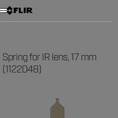
Unread messages
Modello
Rimuovi
articoli
articolo
Aggiungi al carrello
Aggiunto al carrello
Spring for IR lens, 17 mm
(1122048)