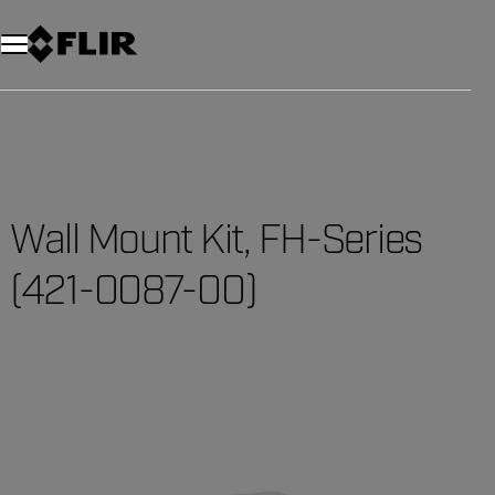
Unread messages
Modello
Rimuovi
articoli
articolo
Aggiungi al carrello
Aggiunto al carrello
Wall Mount Kit, FH-Series
(421-0087-00)