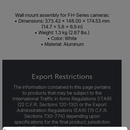
Wall mount assembly for FH-Series cameras:
• Dimensions: 373.42 × 148.00 × 174.53 mm
(14.7 × 5.8 × 6.9 in)
• Weight: 1.3 kg (2.87 lbs.)
• Color: White
• Material: Aluminum
Export Restrictions
The information contained in this page pertains
to products that may be subject to the
International Traffic in Arms Regulations (ITAR)
(22 C.F.R. Sections 120-130) or the Export
Administration Regulations (EAR) (15 C.F.R.
Sections 730-774) depending upon
specifications for the final product; jurisdiction
and classification will be provided upon request.
Select your preferred country and language from the options 