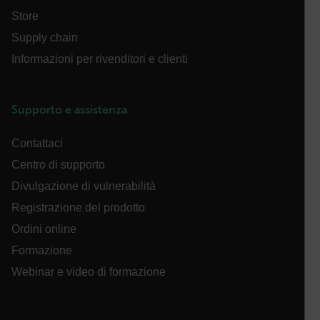
cookie strettamente necessari.
Store
Nome
Supply chain
cart_products_oids
Informazioni per rivenditori e clienti
cart_products_skus
cashrun_session_id
Supporto e assistenza
Contattaci
cashrun_site_id
Centro di supporto
Divulgazione di vulnerabilità
Registrazione del prodotto
CS_FPC
Ordini online
Formazione
Google Privacy Policy
Webinar e video di formazione
customizerChangeKey
sf_territory