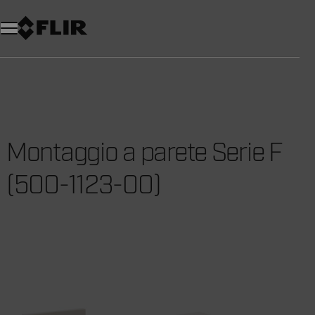
Unread messages
Modello
Rimuovi
articoli
articolo
Aggiungi al carrello
Aggiunto al carrello
Montaggio a parete Serie F
(500-1123-00)