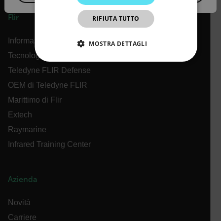
JAPANESE
Flir
RIFIUTA TUTTO
CHINESE
Informazioni su Flir
MOSTRA DETTAGLI
Tecnologie Teledyne
STRETTAMENTE NECESSARI
Teledyne FLIR Defense
OEM di Teledyne FLIR
PERFORMANCE
TARGETING
Marittimo di Flir
FUNZIONALITÀ
Extech
Raymarine
Infrared Training Center
Strettamente necessari
Performance
Targeting
Funzionalità
Azienda
I cookie strettamente necessari consentono le
funzionalità principali del sito web come l"accesso
Novità
dell"utente e la gestione dell"account. Il sito web
non può essere utilizzato correttamente senza i
Carriere