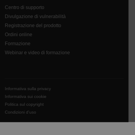
Centro di supporto
Google Privacy Policy
Divulgazione di vulnerabilità
customizerChangeKey
Registrazione del prodotto
Ordini online
sf_territory
Formazione
x-ms-cpim-cache|[-abcdefghijklmnopqrstuvwxyz_0123456789]{2
Webinar e video di formazione
__epiXSRF
Informativa sulla privacy
OpenIdConnect.nonce.
Informativa sui cookie
[abcdefghijklmnopqrstuvwxyzABCDEFGHIJKLMNOPQRSTUVWXYZ0
Politica sul copyright
Asset_Gate_Form_[abcdefghijklmnopqrstuvwxyzABCDEFGHIJ
Condizioni d'uso
{1-60}
Language