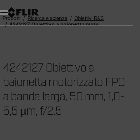
Unread messages
Modello
Rimuovi
articoli
articolo
Aggiungi al carrello
Aggiunto al carrello
Prodotti
Ricerca e scienza
Obiettivi R&S
4242127 Obiettivo a baionetta motorizzato FPO a banda larga, 50 mm, 1,0-5,5 µm, f/2.5
4242127 Obiettivo a
baionetta motorizzato FPO
a banda larga, 50 mm, 1,0-
5,5 µm, f/2.5