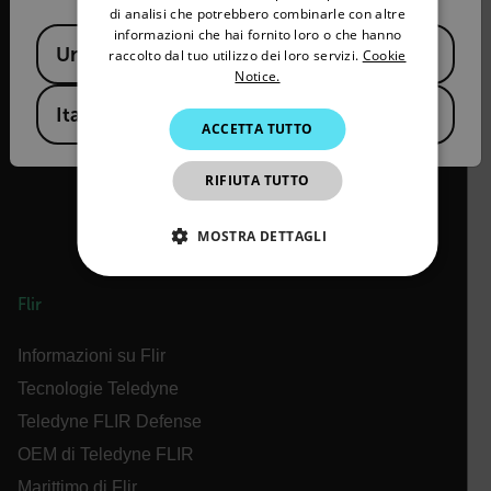
di analisi che potrebbero combinarle con altre
SPANISH
informazioni che hai fornito loro o che hanno
Available Locations
2026 © Flir Tutti i diritti riservati.
United States
PORTUGUESE
raccolto dal tuo utilizzo dei loro servizi.
Cookie
Notice.
ITALIAN
Italy
ACCETTA TUTTO
KOREAN
JAPANESE
RIFIUTA TUTTO
CHINESE
MOSTRA DETTAGLI
STRETTAMENTE NECESSARI
Flir
PERFORMANCE
TARGETING
Informazioni su Flir
FUNZIONALITÀ
Tecnologie Teledyne
Teledyne FLIR Defense
OEM di Teledyne FLIR
Marittimo di Flir