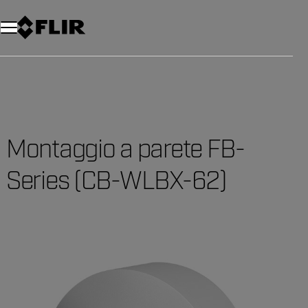
Unread messages
Modello
Rimuovi
articoli
articolo
Aggiungi al carrello
Aggiunto al carrello
Montaggio a parete FB-
Series (CB-WLBX-62)