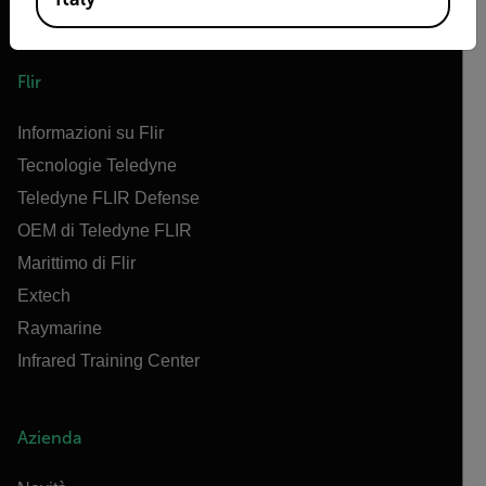
Flir
Informazioni su Flir
Tecnologie Teledyne
Teledyne FLIR Defense
OEM di Teledyne FLIR
Marittimo di Flir
Extech
Raymarine
Infrared Training Center
Azienda