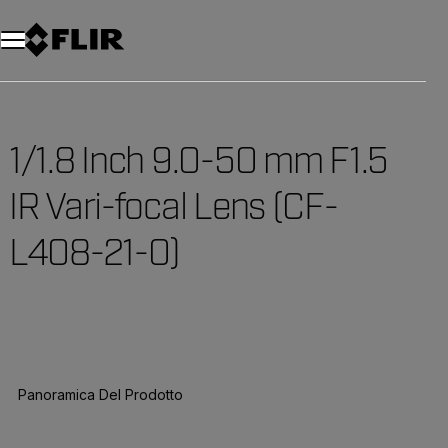
Unread messages
Modello
Rimuovi
articoli
articolo
Aggiungi al carrello
Aggiunto al carrello
1/1.8 Inch 9.0-50 mm F1.5
IR Vari-focal Lens (CF-
L408-21-0)
Panoramica Del Prodotto