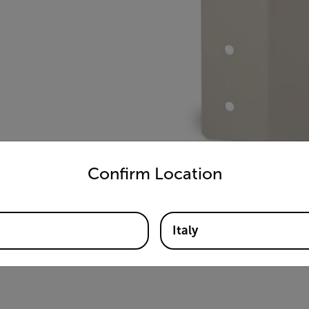
untry and language from the options below to access the appro
Confirm Location
Italy