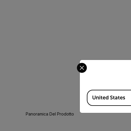
Select your preferred co
Available Locations
United States
Panoramica Del Prodotto