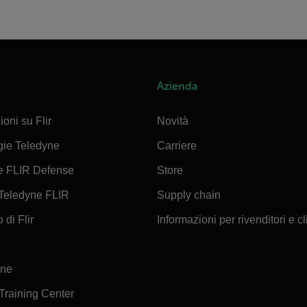
Azienda
ioni su Flir
Novità
gie Teledyne
Carriere
e FLIR Defense
Store
Teledyne FLIR
Supply chain
 di Flir
Informazioni per rivenditori e cl
ine
 Training Center