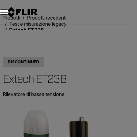
Unread messages
Modello
Rimuovi
articoli
articolo
Aggiungi al carrello
Aggiunto al carrello
Prodotti
Prodotti recedenti
Test e misurazione legacy
Extech ET23B
DISCONTINUED
Extech ET23B
Rilevatore di bassa tensione