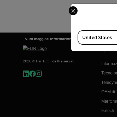
Select your preferred co
Available Locations
United States
Vuoi maggiori informazioni su questo prodotto?
Flir
2026 © Flir Tutti i diritti riservati.
Informaz
Tecnolo
Teledyn
OEM di 
Marittimo
Extech