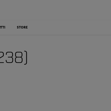
TTI
STORE
238)