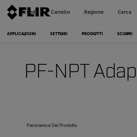
Accedi
Carrello
Regione
Cerca
Unread messages
Modello
Rimuovi
articoli
articolo
Aggiungi al carrello
Aggiunto al carrello
APPLICAZIONI
SETTORI
PRODOTTI
SCOPRI
PF-NPT Adap
Panoramica Del Prodotto