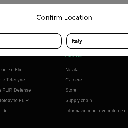
untry and language from the options below to access the appro
PF-NPT Adapter.
Confirm Location
Italy
Azienda
ioni su Flir
Novità
gie Teledyne
Carriere
e FLIR Defense
Store
Teledyne FLIR
Supply chain
 di Flir
Informazioni per rivenditori e cl