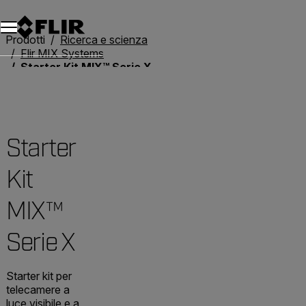
Unread messages
Modello
Rimuovi
articoli
articolo
Aggiungi al carrello
Aggiunto al carrello
Prodotti
Ricerca e scienza
Flir MIX Systems
Starter Kit MIX™ Serie X
Starter
Kit
MIX™
Serie X
Starter kit per
telecamere a
luce visibile e a