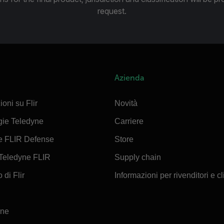
request.
Azienda
ioni su Flir
Novità
gie Teledyne
Carriere
e FLIR Defense
Store
Teledyne FLIR
Supply chain
 di Flir
Informazioni per rivenditori e cl
ine