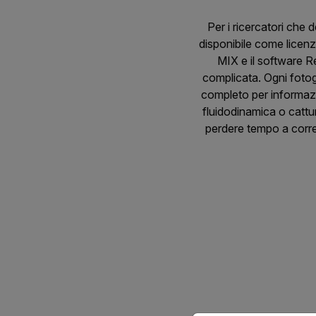
Per i ricercatori che 
disponibile come licenza
MIX e il software R
complicata. Ogni fotog
completo per informazion
fluidodinamica o cattur
perdere tempo a correg