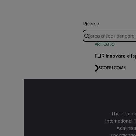
Ricerca
ARTICOLO
FLIR Innovare e Is
SCOPRI COME
The informa
International 
Administ
specificatio