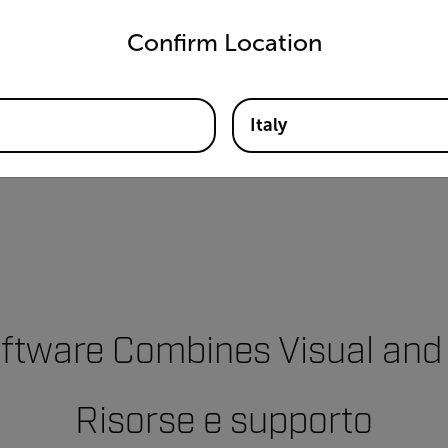
untry and language from the options below to access the appro
Confirm Location
Italy
Software Combines Visual an
Risorse e supporto