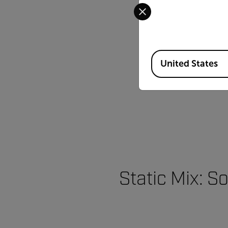
Select your preferred co
Available Locations
United States
Static Mix: 