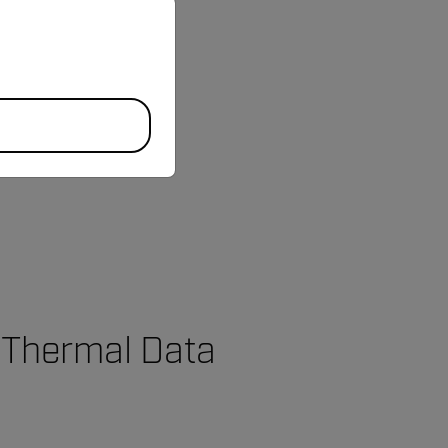
priate version of our website.
d Thermal Data