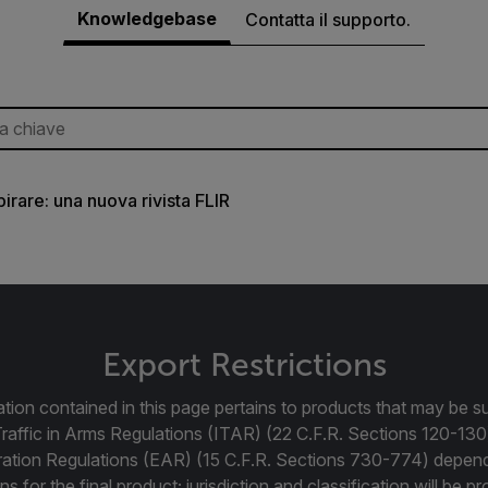
Knowledgebase
Contatta il supporto.
pirare: una nuova rivista FLIR
Export Restrictions
tion contained in this page pertains to products that may be su
Traffic in Arms Regulations (ITAR) (22 C.F.R. Sections 120-130
ration Regulations (EAR) (15 C.F.R. Sections 730-774) depen
ns for the final product; jurisdiction and classification will be 