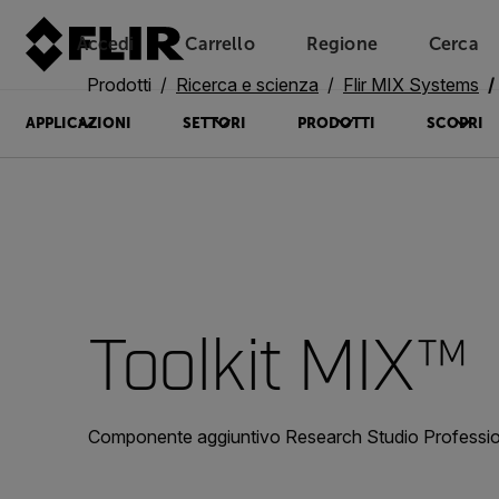
Accedi
Carrello
Regione
Cerca
Unread messages
Modello
Rimuovi
articoli
articolo
Aggiungi al carrello
Aggiunto al carrello
Prodotti
Ricerca e scienza
Flir MIX Systems
APPLICAZIONI
SETTORI
PRODOTTI
SCOPRI
Toolkit MIX™
Componente aggiuntivo Research Studio Profession