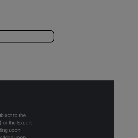
bject to the
) or the Export
ding upon
provided upon