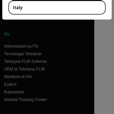
Italy
Flir
Informazioni su Flir
Tecnologie Teledyne
Teledyne FLIR Defense
OEM di Teledyne FLIR
Marittimo di Flir
Extech
Raymarine
Infrared Training Center