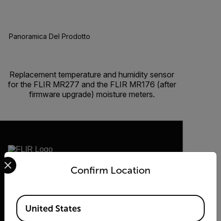
Panoramica Del Prodotto
BUY NOW
Replacement temperature and humidity sensor
for the FLIR MR277 and the FLIR MR176 (after
firmware upgrade) moisture meters.
Select your preferred country and language from the options 
Confirm Location
2026 © Flir Tutti i diritti riservati.
Available Locations
United States