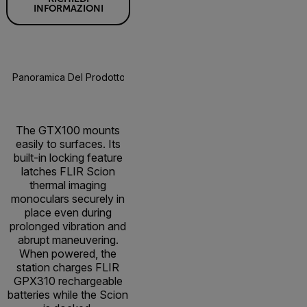
INFORMAZIONI
Panoramica Del Prodotto
Specifiche
Risorse E Suppor
BUY NOW
The GTX100 mounts
easily to surfaces. Its
built-in locking feature
latches FLIR Scion
thermal imaging
monoculars securely in
place even during
prolonged vibration and
abrupt maneuvering.
When powered, the
station charges FLIR
GPX310 rechargeable
batteries while the Scion