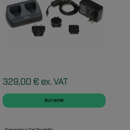
329,00 € ex. VAT
BUY NOW
Panoramica Del Prodotto
BUY NOW