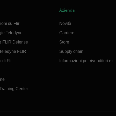
Azienda
ioni su Flir
Novità
gie Teledyne
Carriere
e FLIR Defense
Store
Teledyne FLIR
Supply chain
 di Flir
Informazioni per rivenditori e cl
ine
 Training Center