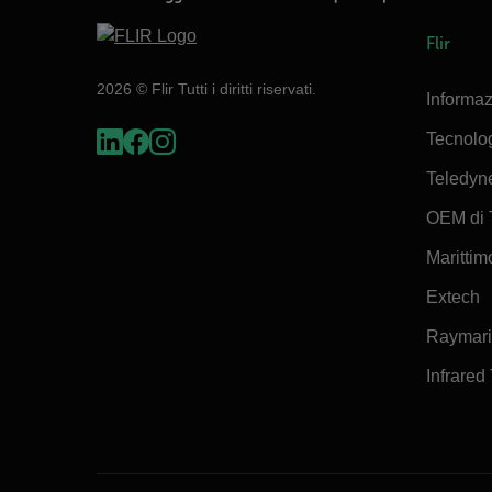
Flir
2026 © Flir Tutti i diritti riservati.
Informaz
Tecnolo
Teledyn
OEM di 
Marittimo
Extech
Raymar
Infrared