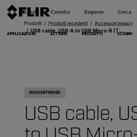
Accedi
Carrello
Regione
Cerca
Unread messages
Modello
Rimuovi
articoli
articolo
Aggiungi al carrello
Aggiunto al carrello
Prodotti
Prodotti recedenti
Accessori legacy
USB cable, USB-A to USB Micro-B (T198533)
APPLICAZIONI
SETTORI
PRODOTTI
SCOPRI
DISCONTINUED
USB cable, U
to USB Micro