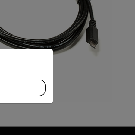
priate version of our website.
BUY NOW