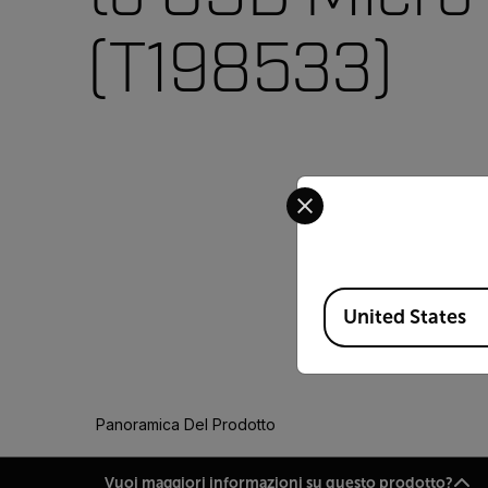
(T198533)
Select your preferred co
Available Locations
United States
Panoramica Del Prodotto
Vuoi maggiori informazioni su questo prodotto?