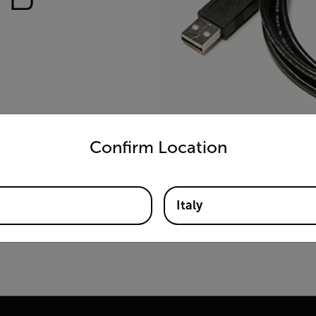
untry and language from the options below to access the appro
Confirm Location
Italy