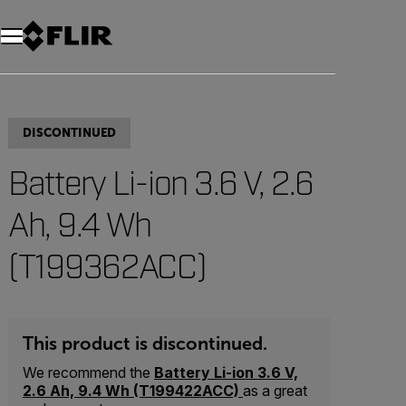
Unread messages
Modello
Rimuovi
articoli
articolo
Aggiungi al carrello
Aggiunto al carrello
DISCONTINUED
Battery Li-ion 3.6 V, 2.6
Ah, 9.4 Wh
(T199362ACC)
This product is discontinued.
We recommend the
Battery Li-ion 3.6 V,
2.6 Ah, 9.4 Wh (T199422ACC)
as a great