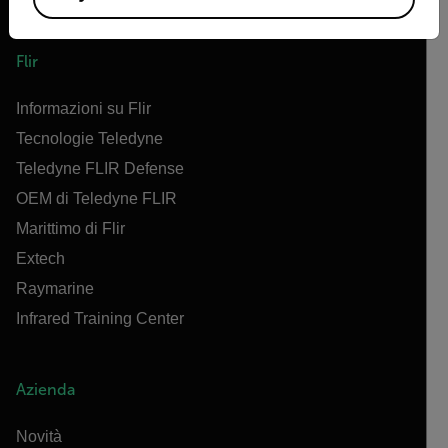
Flir
Informazioni su Flir
Tecnologie Teledyne
Teledyne FLIR Defense
OEM di Teledyne FLIR
Marittimo di Flir
Extech
Raymarine
Infrared Training Center
Azienda
Novità