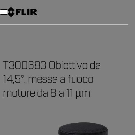
Unread messages
Modello
Rimuovi
articoli
articolo
Aggiungi al carrello
Aggiunto al carrello
T300683 Obiettivo da
14,5°, messa a fuoco
motore da 8 a 11 µm