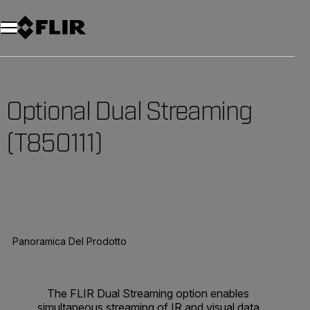
Unread messages
Modello
Rimuovi
articoli
articolo
Aggiungi al carrello
Aggiunto al carrello
Optional Dual Streaming
(T850111)
Panoramica Del Prodotto
The FLIR Dual Streaming option enables
simultaneous streaming of IR and visual data