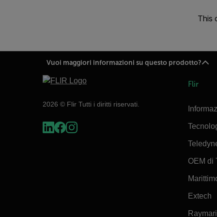
This 
Vuoi maggiori informazioni su questo prodotto?
Flir
2026 © Flir Tutti i diritti riservati.
Informaz
Tecnolo
Teledyn
OEM di 
Marittimo
Extech
Raymar