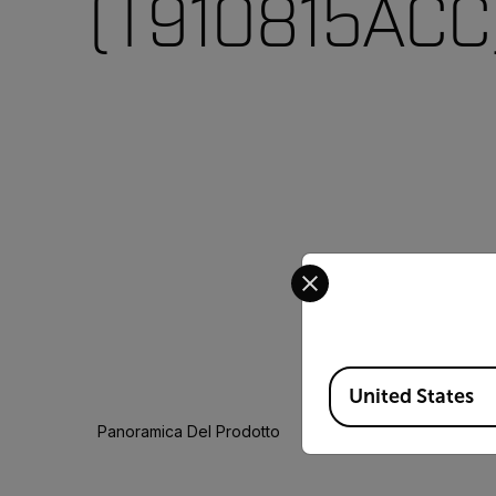
(T910815ACC
Select your preferred co
Available Locations
United States
Panoramica Del Prodotto