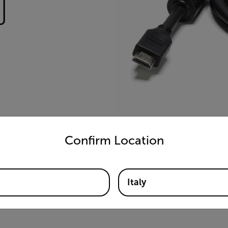
)
untry and language from the options below to access the appro
Confirm Location
Italy