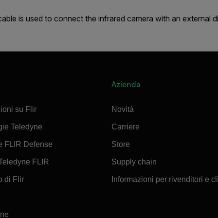
cable is used to connect the infrared camera with an external di
Azienda
ioni su Flir
Novità
gie Teledyne
Carriere
e FLIR Defense
Store
Teledyne FLIR
Supply chain
 di Flir
Informazioni per rivenditori e cl
ine