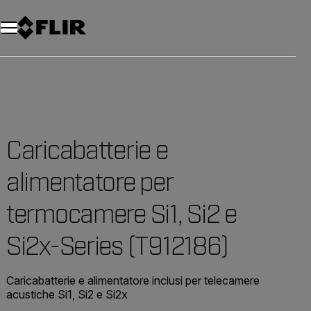
Unread messages
Modello
Rimuovi
articoli
articolo
Aggiungi al carrello
Aggiunto al carrello
Caricabatterie e
alimentatore per
termocamere Si1, Si2 e
Si2x-Series (T912186)
Caricabatterie e alimentatore inclusi per telecamere
acustiche Si1, Si2 e Si2x