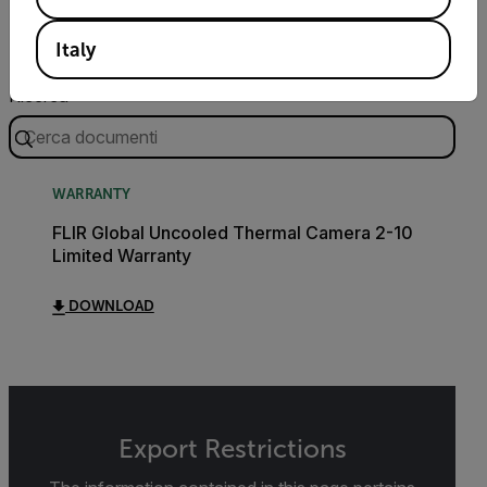
Documenti
Software e firmware
Italy
Ricerca
WARRANTY
FLIR Global Uncooled Thermal Camera 2-10
Limited Warranty
DOWNLOAD
Export Restrictions