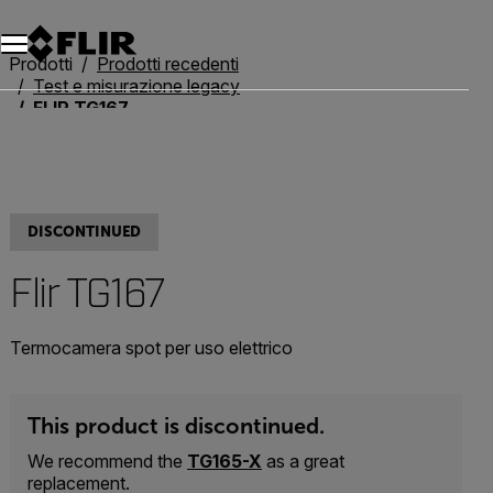
Unread messages
Modello
Rimuovi
articoli
articolo
Aggiungi al carrello
Aggiunto al carrello
Prodotti
Prodotti recedenti
Test e misurazione legacy
FLIR TG167
DISCONTINUED
Flir TG167
Termocamera spot per uso elettrico
This product is discontinued.
We recommend the
TG165-X
as a great
replacement.