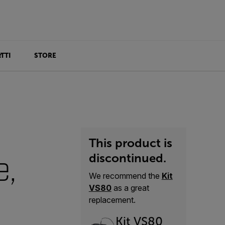
TTI
STORE
This product is
e,
discontinued.
We recommend the
Kit
VS80
as a great
replacement.
Kit VS80