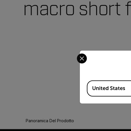
macro short
Select your preferred co
Available Locations
United States
Panoramica Del Prodotto