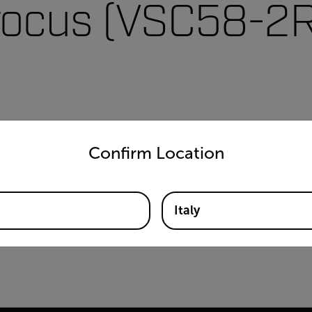
 focus (VSC58-2
untry and language from the options below to access the appro
Confirm Location
Italy