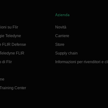
Azienda
ioni su Flir
Novità
gie Teledyne
Carriere
e FLIR Defense
Store
Teledyne FLIR
Supply chain
 di Flir
Informazioni per rivenditori e cl
ine
 Training Center