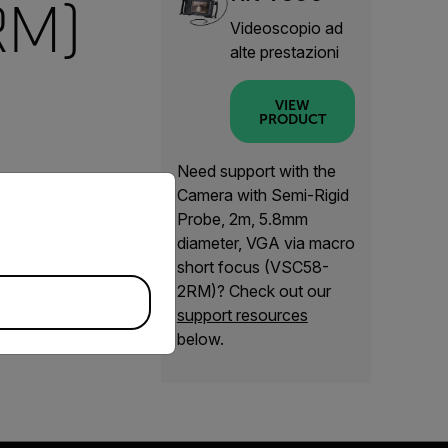
RM)
Videoscopio ad
alte prestazioni
VIEW
PRODUCT
Need support with the
priate version of our website.
Camera with Semi-Rigid
Probe, 2m, 5.8mm
diameter, VGA via macro
short focus (VSC58-
2RM)? Check out our
support resources
below.