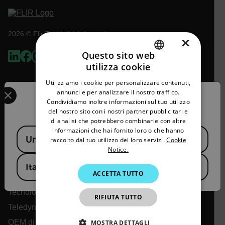
2026 © Flir Tutti i diritti riservati.
×
Questo sito web
utilizza cookie
ENGLISH
Utilizziamo i cookie per personalizzare contenuti,
Select your preferred country and language from the options 
GERMAN
annunci e per analizzare il nostro traffico.
Confirm Location
Condividiamo inoltre informazioni sul tuo utilizzo
FRENCH
del nostro sito con i nostri partner pubblicitari e
di analisi che potrebbero combinarle con altre
SPANISH
informazioni che hai fornito loro o che hanno
Available Locations
United States
PORTUGUESE
raccolto dal tuo utilizzo dei loro servizi.
Cookie
Notice.
Flir
ITALIAN
Italy
ACCETTA TUTTO
KOREAN
Informazioni su Flir
JAPANESE
Tecnologie Teledyne
RIFIUTA TUTTO
Teledyne FLIR Defense
CHINESE
OEM di Teledyne FLIR
MOSTRA DETTAGLI