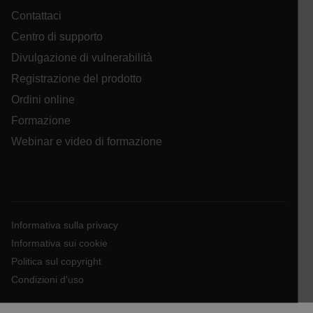
cart_products_skus
Contattaci
Centro di supporto
cashrun_session_id
Divulgazione di vulnerabilità
cashrun_site_id
Registrazione del prodotto
Ordini online
Formazione
Webinar e video di formazione
CS_FPC
Google Privacy Policy
customizerChangeKey
Informativa sulla privacy
Informativa sui cookie
sf_territory
Politica sul copyright
x-ms-cpim-cache|[-abcdefghijklmnopqrstuvwxyz_0123456789]{2
Condizioni d'uso
__epiXSRF