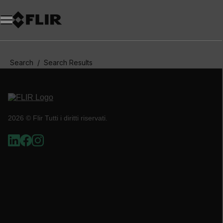
Unread messages
Modello
Rimuovi
articoli
articolo
Aggiungi al carrello
Aggiunto al carrello
Search / Search Results
2026 © Flir Tutti i diritti riservati.