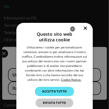
Flir
Informazioni su Flir
Tecnologie Teledyne
×
Teledyne FLIR Defense
Questo sito web
utilizza cookie
OEM di Teledyne FLIR
ENGLISH
Utilizziamo i cookie per personalizzare
Marittimo di Flir
Select your preferred country and language from the options 
GERMAN
contenuti, annunci e per analizzare il nostro
Extech
Confirm Location
traffico. Condividiamo inoltre informazioni sul
FRENCH
tuo utilizzo del nostro sito con i nostri partner
Raymarine
pubblicitari e di analisi che potrebbero
SPANISH
Infrared Training Center
combinarle con altre informazioni che hai
Available Locations
United States
PORTUGUESE
fornito loro o che hanno raccolto dal tuo
utilizzo dei loro servizi.
Cookie Notice.
ITALIAN
Azienda
Italy
ACCETTA TUTTO
KOREAN
Novità
JAPANESE
RIFIUTA TUTTO
Carriere
CHINESE