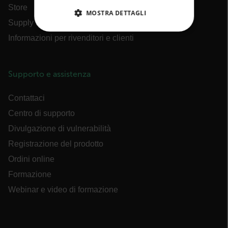
Store
MOSTRA DETTAGLI
Supply chain
STRETTAMENTE NECESSARI
Informazioni per rivenditori e clienti
PERFORMANCE
Supporto e assistenza
TARGETING
Contattaci
FUNZIONALITÀ
Centro di supporto
Divulgazione di vulnerabilità
Registrazione del prodotto
Strettamente necessari
Performance
Ordini online
Targeting
Funzionalità
Formazione
I cookie strettamente necessari consentono le
Webinar e video di formazione
funzionalità principali del sito web come
l"accesso dell"utente e la gestione dell"account. Il
sito web non può essere utilizzato correttamente
senza i cookie strettamente necessari.