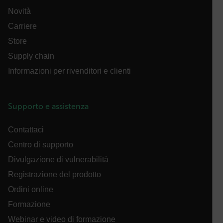
Novità
cashrun_site_id
Carriere
Store
Supply chain
CS_FPC
Informazioni per rivenditori e clienti
Google Privacy Policy
Supporto e assistenza
customizerChangeKey
Contattaci
sf_territory
Centro di supporto
x-ms-cpim-cache|[-abcdefghijklmnopqrstuvwxyz_0123456789]{2
Divulgazione di vulnerabilità
Registrazione del prodotto
__epiXSRF
Ordini online
Formazione
Webinar e video di formazione