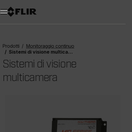
Unread messages
Modello
Rimuovi
articoli
articolo
Aggiungi al carrello
Aggiunto al carrello
Prodotti
Monitoraggio continuo
Sistemi di visione multicamera
Sistemi di visione
multicamera
Categories listing