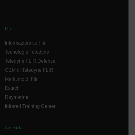
FUNZIONALITÀ
Flir
Strettamente necessari
Performance
Informazioni su Flir
Targeting
Funzionalità
Tecnologie Teledyne
Teledyne FLIR Defense
I cookie strettamente necessari consentono le
funzionalità principali del sito web come l"accesso
OEM di Teledyne FLIR
dell"utente e la gestione dell"account. Il sito web
non può essere utilizzato correttamente senza i
Marittimo di Flir
cookie strettamente necessari.
Extech
Nome
Raymarine
cart_products_oids
Infrared Training Center
cart_products_skus
cashrun_session_id
Azienda