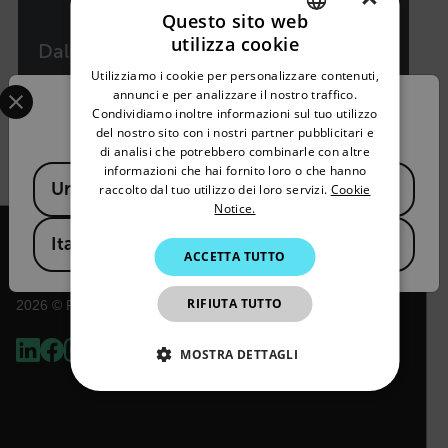
Questo sito web
utilizza cookie
Dalsa GEVA 400
ENGLISH
Utilizziamo i cookie per personalizzare contenuti,
Select your preferred country and language from the options 
GERMAN
annunci e per analizzare il nostro traffico.
Soluzione di visione con software iNspect
Confirm Location
Condividiamo inoltre informazioni sul tuo utilizzo
FRENCH
del nostro sito con i nostri partner pubblicitari e
di analisi che potrebbero combinarle con altre
SPANISH
VISUALIZZA PRODOTTO
informazioni che hai fornito loro o che hanno
Available Locations
United States
PORTUGUESE
raccolto dal tuo utilizzo dei loro servizi.
Cookie
Notice.
ITALIAN
Italy
ACCETTA TUTTO
KOREAN
JAPANESE
RIFIUTA TUTTO
2026 © Flir Tutti i diritti riservati.
CHINESE
MOSTRA DETTAGLI
STRETTAMENTE NECESSARI
PERFORMANCE
TARGETING