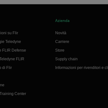
Azienda
ioni su Flir
Novità
gie Teledyne
Carriere
e FLIR Defense
Store
Teledyne FLIR
Supply chain
 di Flir
Informazioni per rivenditori e cl
ine
 Training Center