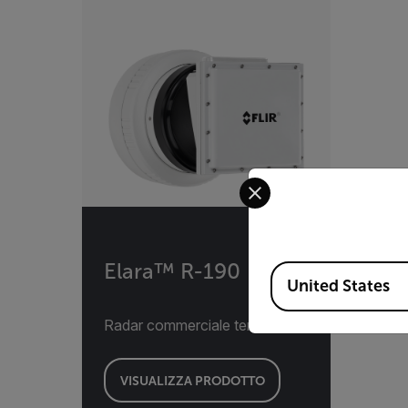
Select your preferred co
Elara™ R-190
Available Locations
United States
Radar commerciale terrestre
VISUALIZZA PRODOTTO