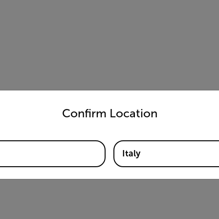
untry and language from the options below to access the appro
Confirm Location
Italy