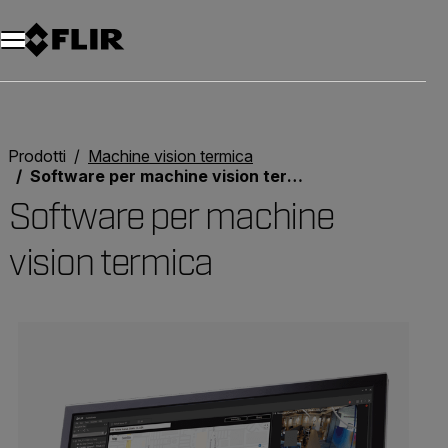
Unread messages
Modello
Rimuovi
articoli
articolo
Aggiungi al carrello
Aggiunto al carrello
Prodotti
Machine vision termica
Software per machine vision termica
Software per machine
vision termica
Categories listing