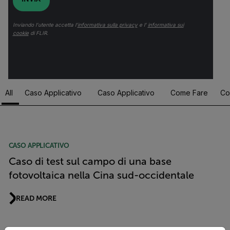
Inviando l’utente accetta l’
informativa sulla privacy
e l’
informativa sui
cookie
di FLIR.
All
Caso Applicativo
Caso Applicativo
Come Fare
Co
Article Listing
CASO APPLICATIVO
Caso di test sul campo di una base
fotovoltaica nella Cina sud-occidentale
READ MORE