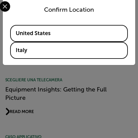
Select your preferred country and language from the options 
NOTA TECNICA
Confirm Location
Telecamera acustica Flir Si1-LD nei team di
risposta alle emergenze delle unità
Available Locations
antincendio per il rilevamento di gas
United States
infiammabili
Italy
READ MORE
SCEGLIERE UNA TELECAMERA
Equipment Insights: Getting the Full
Picture
READ MORE
CASO APPLICATIVO