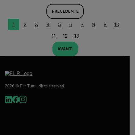
PRECEDENTE
1
2
3
4
5
6
7
8
9
10
11
12
13
AVANTI
2026 © Flir Tutti i diritti riservati.