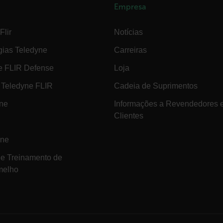
Empresa
ct.Nonce.[-
.flir.com
vwxyzABCDEFGHIJKLMNOPQRSTUVWXYZ_0123456789%]{40-300}
Flir
Notícias
Google
gias Teledyne
Carreiras
.flir.com
e FLIR Defense
Loja
rules.ee.ch
Teledyne FLIR
Cadeia de Suprimentos
ine
Informações a Revendedores 
Microsoft 
Clientes
.www.flir.
ine
de Treinamento de
rules.ee.ch
melho
.flir.com