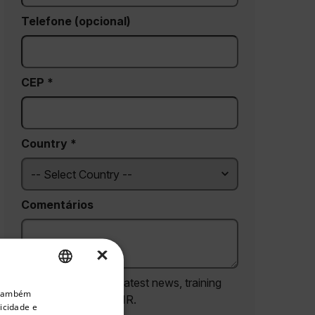
Telefone (opcional)
CEP *
Country *
Comentários
×
priate version of our website.
Yes, email me the latest news, training
. Também
ENGLISH
and deals from FLIR.
icidade e