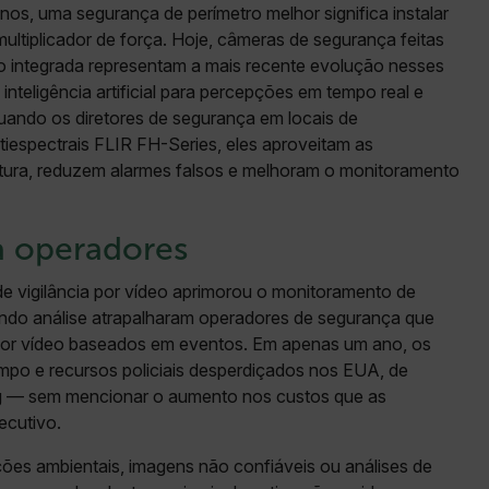
anos, uma segurança de perímetro melhor significa instalar
ltiplicador de força. Hoje, câmeras de segurança feitas
o integrada representam a mais recente evolução nesses
nteligência artificial para percepções em tempo real e
ando os diretores de segurança em locais de
ltiespectrais FLIR FH-Series, eles aproveitam as
rtura, reduzem alarmes falsos e melhoram o monitoramento
a operadores
 de vigilância por vídeo aprimorou o monitoramento de
ando análise atrapalharam operadores de segurança que
por vídeo baseados em eventos. Em apenas um ano, os
mpo e recursos policiais desperdiçados nos EUA, de
ng — sem mencionar o aumento nos custos que as
ecutivo.
es ambientais, imagens não confiáveis ou análises de