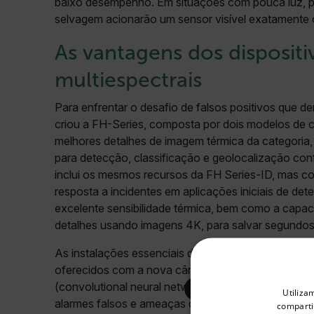
baixo desempenho. Em situações com pouca luz, po
selvagem acionarão um sensor visível exatamente 
As vantagens dos dispositi
multiespectrais
Para enfrentar o desafio de falsos positivos que d
criou a FH-Series, composta por dois modelos de c
melhores detalhes de imagem térmica da categoria,
para detecção, classificação e geolocalização con
inclui os mesmos recursos da FH Series-ID, mas co
resposta a incidentes em aplicações iniciais de 
excelente sensibilidade térmica, bem como a capaci
detalhes usando imagens 4K, para salvar segundos 
As instalações essenciais de infraestrutura se ben
oferecidos com a nova câmera, como a análise de 
Select your preferred co
(convolutional neural network, CNN) altamente prec
Utiliza
alarmes falsos e ameaças de geolocalização para r
comparti