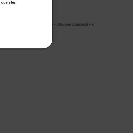
GERMAN
 que eles
ENVIAR
FRENCH
SPANISH
Ao enviar, você concorda com a
política de privacidade
e
a
política de cookies
da FLIR.
PORTUGUESE
ITALIAN
FUNCIONALIDADE
KOREAN
JAPANESE
CHINESE
e
o da conta. O site não pode
 Domínio
Validade
Descrição
m
Sessão
Scalefast stores the identifiers of the
products contained in the cart
m
Sessão
Scalefast stores the identifiers of the
products contained in the cart