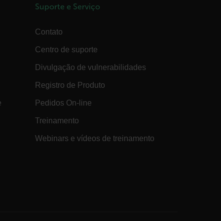
same client.
Suporte e Serviço
15
This cookie determines the settings
minutos
used to create the nonce cookie before
Contato
the cookie gets added to the response.
1 ano 1
Este cookie é usado para rastrear o
Centro de suporte
mês
comportamento e as preferências do
usuário, a fim de proporcionar uma
Divulgação de vulnerabilidades
experiência mais personalizada.
annels.ocs.oraclecloud.com
Sessão
This is a transient cookie containing an
Registro de Produto
opaque ID and is used to recognize
visitors within a session
e
Pedidos On-line
Sessão
Ao usar o Microsoft Azure como uma
Corporation
plataforma de hospedagem e habilitar
com
Treinamento
o balanceamento de carga, esse cookie
garante que as solicitações de uma
Webinars e vídeos de treinamento
sessão de navegação do visitante sejam
sempre tratadas pelo mesmo servidor
no cluster.
annels.ocs.oraclecloud.com
Sessão
This is a transient cookie containing an
opaque ID and is used to route
requests to the correct web server.
3 dias
The tdfdomain cookie stores the initial
Flir domain visit to ensure visitors start
their journey on the correct website.