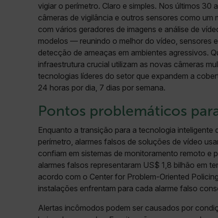
vigiar o perímetro. Claro e simples. Nos últimos 30 
câmeras de vigilância e outros sensores como um mu
com vários geradores de imagens e análise de víde
modelos — reunindo o melhor do vídeo, sensores e i
detecção de ameaças em ambientes agressivos. Qu
infraestrutura crucial utilizam as novas câmeras mu
tecnologias líderes do setor que expandem a cobe
24 horas por dia, 7 dias por semana.
Pontos problemáticos par
Enquanto a transição para a tecnologia inteligente
perímetro, alarmes falsos de soluções de vídeo us
confiam em sistemas de monitoramento remoto e 
alarmes falsos representaram US$ 1,8 bilhão em te
acordo com o Center for Problem-Oriented Polici
instalações enfrentam para cada alarme falso cons
Alertas incômodos podem ser causados por condiçõ