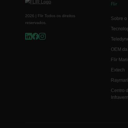
Flir
.AspNetCore.OpenIdConne
2026 | Flir Todos os direitos
abcdefghijklmnopqrstu
Sobre o 
reservados.
FPID
Tecnolo
Teledyn
atgRecSessionId
OEM da 
Flir Mar
ARRAffinitySameSite
Extech
Raymar
Centro 
E3SessionID
Infraver
tdfdomain