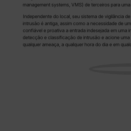
management systems, VMS) de terceiros para uma e
cashrun_session_id
Independente do local, seu sistema de vigilância d
cashrun_site_id
intrusão é antiga, assim como a necessidade de um s
Política d
confiável e proativa a entrada indesejada em uma 
detecção e classificação de intrusão e acione uma 
qualquer ameaça, a qualquer hora do dia e em qual
CS_FPC
customizerChangeKey
sf_territory
x-ms-cpim-cache|[-abcde
__epiXSRF