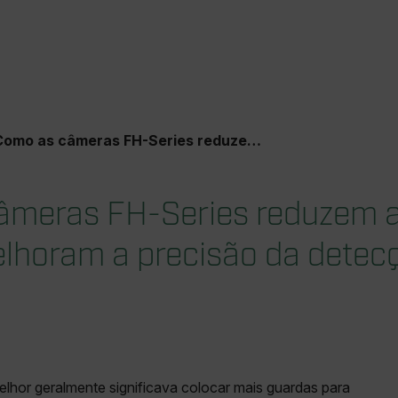
mo as câmeras FH-Series reduzem alarmes falsos e melhoram a precisão da detecção?
âmeras FH-Series reduzem 
elhoram a precisão da detec
elhor geralmente significava colocar mais guardas para