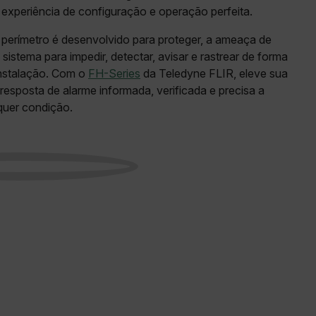
xperiência de configuração e operação perfeita.
cart.flir.co
e perímetro é desenvolvido para proteger, a ameaça de
cart.flir.co
istema para impedir, detectar, avisar e rastrear de forma
e Privacidade do Google
instalação. Com o
FH-Series
da Teledyne FLIR, eleve sua
resposta de alarme informada, verificada e precisa a
quer condição.
cart.flir.co
cart.flir.co
cart.flir.co
fghijklmnopqrstuvwxyz_0123456789]{20-35}
.flirb2cpro
.flir.com